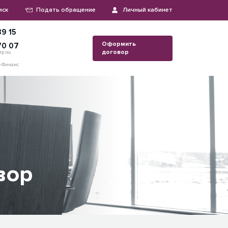
иск
Подать обращение
Личный кабинет
9 15
Оформить
70 07
договор
тр по
Т-Финанс
вор