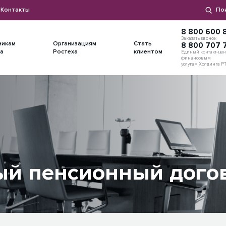
Контакты
По
8 800 600 8
Заказать звонок
никам
Организациям
Стать
8 800 707 
а
Ростеха
клиентом
Единый контакт-цен
финансовым
услугам Холдинга Р
й пенсионный дого