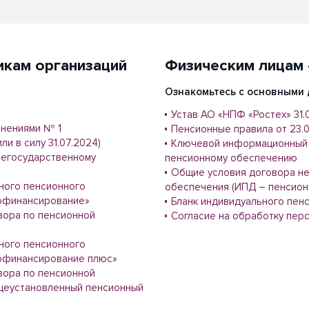
икам организаций
Физическим лицам 
Ознакомьтесь с основными 
Устав АО «НПФ «Ростех» 31.
енениями № 1
Пенсионные правила от 23.07
и в силу 31.07.2024)
Ключевой информационный 
негосударственному
пенсионному обеспечению
Общие условия договора не
ного пенсионного
обеспечения (ИПД – пенсион
офинансирование»
Бланк индивидуального пен
вора по пенсионной
Согласие на обработку пер
ного пенсионного
офинансирование плюс»
вора по пенсионной
щеустановленный пенсионный