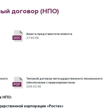
ый договор (НПО)
Анкета представителя клиента
27.83 КБ
нного
Типовой договор негосударственного пенсионного
обеспечения с правопреемством
268.62 КБ
в НПО:
дарственной корпорации «Ростех»