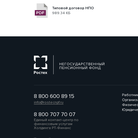
Типовой договор НПО
989.34 КБ
8 800 600 89 15
Работни
Организ
info@rostecnpf.ru
Физичес
Юридиче
8 800 707 70 07
Единый контакт-центр по
финансовым услугам
Холдинга РТ-Финанс