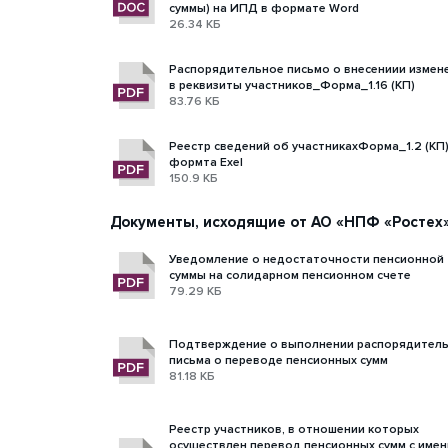
суммы) на ИПД в формате Word
26.34 КБ
Распорядительное письмо о внесениии измен
в реквизиты участников_Форма_1.16 (КП)
83.76 КБ
Реестр сведений об участникахФорма_1.2 (КП)
формта Exel
150.9 КБ
Документы, исходящие от АО «НПФ «Ростех
Уведомление о недостаточности пенсионной
суммы на солидарном пенсионном счете
79.29 КБ
Подтверждение о выполнении распорядител
письма о переводе пенсионных сумм
81.18 КБ
Реестр участников, в отношении которых
осуществлен перевод пенсионных сумм с име