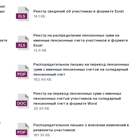
ных
ных
Реестр сведений об участниках в формате Excel
14.1 КБ
Реестр на распределение пенсионных сумм на
мате
именные пенсионные счета участников в формате
Excel
12.6 КБ
Распорядительное письмо на перевод пенсионных
сумм с именных пенсионных счетов на солидарный
пенсионный счет
182.66 КБ
Реестр на перевод пенсионных сумм с именных
пенсионных счетов участников на солидарный
пенсионный счет в формате Word
25.93 КБ
х
Распорядительное письмо о внесении изменений в
й
реквизиты участников
181.35 КБ