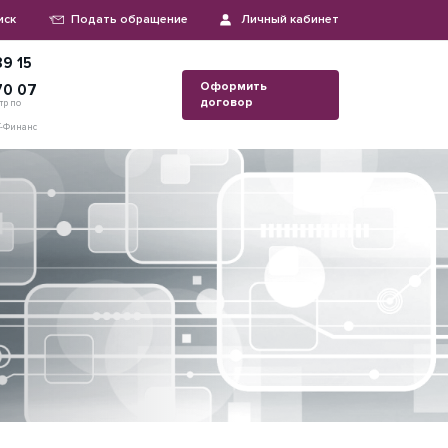
иск
Подать обращение
Личный кабинет
9 15
Оформить
70 07
договор
тр по
Т-Финанс