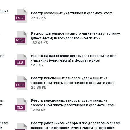
онных
Реестр уволенных участников в формате Word
25.59 КБ
Распорядительное письмо о назначении участнику
l
(участникам) негосударственной пенсии
182.06 КБ
сии
Реестр на назначение негосударственной пенсии
участнику (участникам) в формате Excel
12.5 КБ
Реестр пенсионных взносов, удержанных из
заработной платы работников в формате Word
26.86 КБ
из
Реестр пенсионных взносов, удержанных из
rd
заработной платы работников в формате Excel
12.98 КБ
право
Реестр участников, которым предоставлено право
ой
перевода пенсионной суммы (части пенсионной