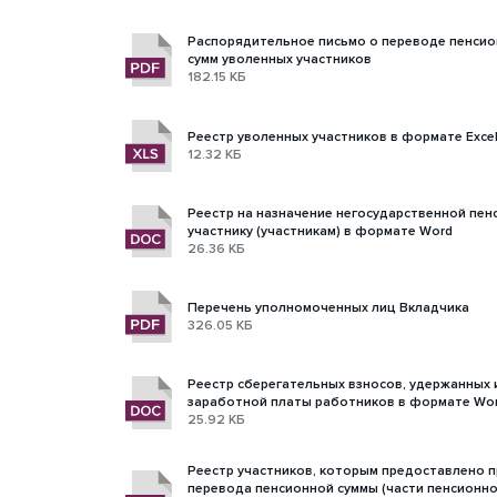
Распорядительное письмо о переводе пенси
сумм уволенных участников
182.15 КБ
Реестр уволенных участников в формате Exce
12.32 КБ
Реестр на назначение негосударственной пен
участнику (участникам) в формате Word
26.36 КБ
Перечень уполномоченных лиц Вкладчика
326.05 КБ
Реестр сберегательных взносов, удержанных 
заработной платы работников в формате Wo
25.92 КБ
Реестр участников, которым предоставлено 
перевода пенсионной суммы (части пенсионн