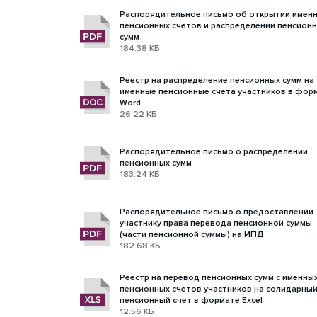
Распорядительное письмо об открытии имен
пенсионных счетов и распределении пенсион
сумм
184.38 КБ
Реестр на распределение пенсионных сумм на
именные пенсионные счета участников в фор
Word
26.22 КБ
Распорядительное письмо о распределении
пенсионных сумм
183.24 КБ
Распорядительное письмо о предоставлении
участнику права перевода пенсионной суммы
(части пенсионной суммы) на ИПД
182.68 КБ
Реестр на перевод пенсионных сумм с именны
пенсионных счетов участников на солидарны
пенсионный счет в формате Excel
12.56 КБ