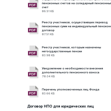
пенсионных счетов на солидарный пенсионны
счет
86.51 КБ
Реестр участников, осуществивших перевод
пенсионных сумм на индивидуальный пенсион
договор
87.51 КБ
Реестр участников, которым назначены
негосударственные пенсии
83.98 КБ
Уведомление о необходимости внесения
дополнительного пенсионного взноса
78.04 КБ
Перечень уполномоченных лиц Фонда
83.66 КБ
Договор НПО для юридических лиц