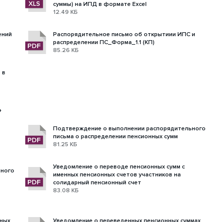
суммы) на ИПД в формате Excel
12.49 КБ
ений
Распорядительное письмо об открытиии ИПС и
распределении ПС_Форма_1.1 (КП)
85.26 КБ
 в
»
Подтверждение о выполнении распорядительного
письма о распределении пенсионных сумм
81.25 КБ
Уведомление о переводе пенсионных сумм с
ьного
именных пенсионных счетов участников на
солидарный пенсионный счет
83.08 КБ
нных
Уведомление о переведенных пенсионных суммах