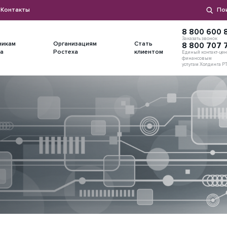
Контакты
По
8 800 600 8
Заказать звонок
никам
Организациям
Стать
8 800 707 
а
Ростеха
клиентом
Единый контакт-цен
финансовым
услугам Холдинга Р